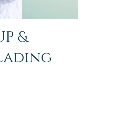
UP &
lading