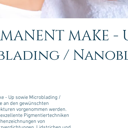
MANENT MAKE - 
blading / Nanob
e - Up sowie Microblading /
e an den gewünschten
rekturen vorgenommen werden.
exzellente Pigmentiertechniken
rchenzeichnungen von
verdichtungen, Lidstrichen und